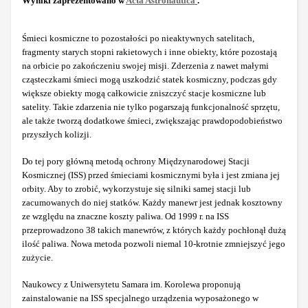
Wyniki zaprezentowano w
Acta Astronautica
.
Śmieci kosmiczne to pozostałości po nieaktywnych satelitach,
fragmenty starych stopni rakietowych i inne obiekty, które pozostają
na orbicie po zakończeniu swojej misji. Zderzenia z nawet małymi
cząsteczkami śmieci mogą uszkodzić statek kosmiczny, podczas gdy
większe obiekty mogą całkowicie zniszczyć stacje kosmiczne lub
satelity. Takie zdarzenia nie tylko pogarszają funkcjonalność sprzętu,
ale także tworzą dodatkowe śmieci, zwiększając prawdopodobieństwo
przyszłych kolizji.
Do tej pory główną metodą ochrony Międzynarodowej Stacji
Kosmicznej (ISS) przed śmieciami kosmicznymi była i jest zmiana jej
orbity. Aby to zrobić, wykorzystuje się silniki samej stacji lub
zacumowanych do niej statków. Każdy manewr jest jednak kosztowny
ze względu na znaczne koszty paliwa. Od 1999 r. na ISS
przeprowadzono 38 takich manewrów, z których każdy pochłonął dużą
ilość paliwa. Nowa metoda pozwoli niemal 10-krotnie zmniejszyć jego
zużycie.
Naukowcy z Uniwersytetu Samara im. Korolewa proponują
zainstalowanie na ISS specjalnego urządzenia wyposażonego w