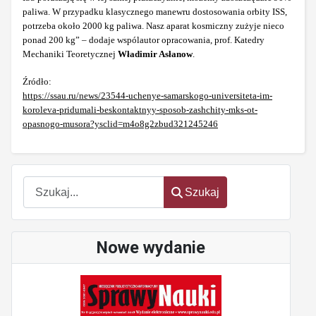
paliwa. W przypadku klasycznego manewru dostosowania orbity ISS,
potrzeba około 2000 kg paliwa. Nasz aparat kosmiczny zużyje nieco
ponad 200 kg” – dodaje wspólautor opracowania, prof. Katedry
Mechaniki Teoretycznej
Władimir Asłanow
.
Źródło:
https://ssau.ru/news/23544-uchenye-samarskogo-universiteta-im-
koroleva-pridumali-beskontaktnyy-sposob-zashchity-mks-ot-
opasnogo-musora?ysclid=m4o8g2zbud321245246
Szukaj
Szukaj
Nowe wydanie