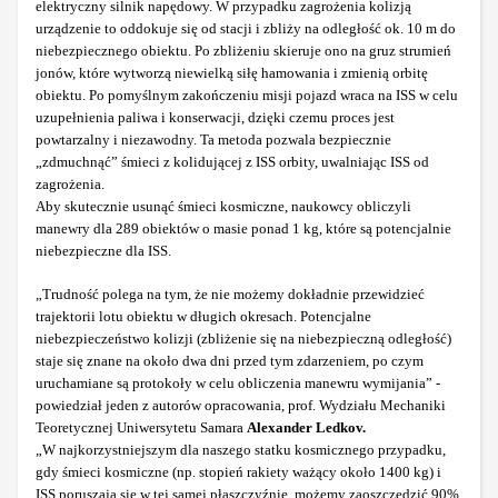
elektryczny silnik napędowy. W przypadku zagrożenia kolizją
urządzenie to oddokuje się od stacji i zbliży na odległość ok. 10 m do
niebezpiecznego obiektu. Po zbliżeniu skieruje ono na gruz strumień
jonów, które wytworzą niewielką siłę hamowania i zmienią orbitę
obiektu. Po pomyślnym zakończeniu misji pojazd wraca na ISS w celu
uzupełnienia paliwa i konserwacji, dzięki czemu proces jest
powtarzalny i niezawodny. Ta metoda pozwala bezpiecznie
„zdmuchnąć” śmieci z kolidującej z ISS orbity, uwalniając ISS od
zagrożenia.
Aby skutecznie usunąć śmieci kosmiczne, naukowcy obliczyli
manewry dla 289 obiektów o masie ponad 1 kg, które są potencjalnie
niebezpieczne dla ISS.
„Trudność polega na tym, że nie możemy dokładnie przewidzieć
trajektorii lotu obiektu w długich okresach. Potencjalne
niebezpieczeństwo kolizji (zbliżenie się na niebezpieczną odległość)
staje się znane na około dwa dni przed tym zdarzeniem, po czym
uruchamiane są protokoły w celu obliczenia manewru wymijania” -
powiedział jeden z autorów opracowania, prof. Wydziału Mechaniki
Teoretycznej Uniwersytetu Samara
Alexander Ledkov.
„W najkorzystniejszym dla naszego statku kosmicznego przypadku,
gdy śmieci kosmiczne (np. stopień rakiety ważący około 1400 kg) i
ISS poruszają się w tej samej płaszczyźnie, możemy zaoszczędzić 90%