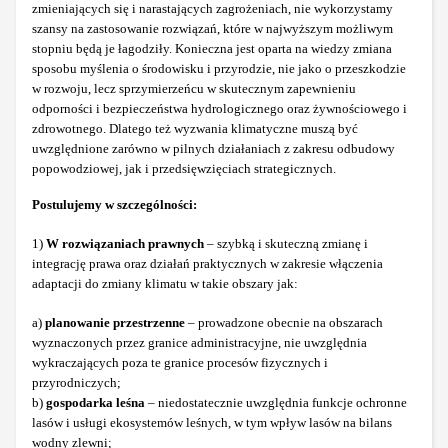
zmieniających się i narastających zagrożeniach, nie wykorzystamy
szansy na zastosowanie rozwiązań, które w najwyższym możliwym
stopniu będą je łagodziły. Konieczna jest oparta na wiedzy zmiana
sposobu myślenia o środowisku i przyrodzie, nie jako o przeszkodzie
w rozwoju, lecz sprzymierzeńcu w skutecznym zapewnieniu
odporności i bezpieczeństwa hydrologicznego oraz żywnościowego i
zdrowotnego. Dlatego też wyzwania klimatyczne muszą być
uwzględnione zarówno w pilnych działaniach z zakresu odbudowy
popowodziowej, jak i przedsięwzięciach strategicznych.
Postulujemy w szczególności:
1)
W rozwiązaniach prawnych
– szybką i skuteczną zmianę i
integrację prawa oraz działań praktycznych w zakresie włączenia
adaptacji do zmiany klimatu w takie obszary jak:
a)
planowanie przestrzenne
– prowadzone obecnie na obszarach
wyznaczonych przez granice administracyjne, nie uwzględnia
wykraczających poza te granice procesów fizycznych i
przyrodniczych;
b)
gospodarka leśna
– niedostatecznie uwzględnia funkcje ochronne
lasów i usługi ekosystemów leśnych, w tym wpływ lasów na bilans
wodny zlewni;