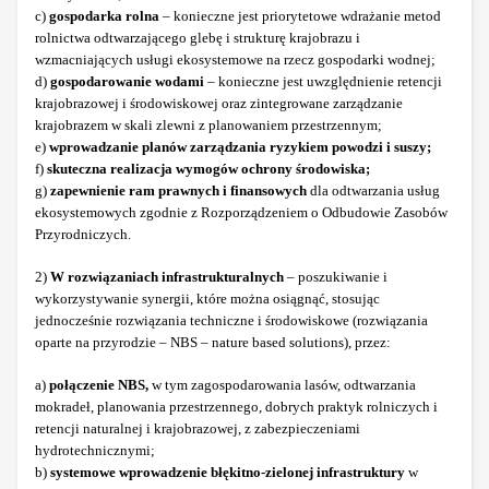
c)
gospodarka rolna
– konieczne jest priorytetowe wdrażanie metod
rolnictwa odtwarzającego glebę i strukturę krajobrazu i
wzmacniających usługi ekosystemowe na rzecz gospodarki wodnej;
d)
gospodarowanie wodami
– konieczne jest uwzględnienie retencji
krajobrazowej i środowiskowej oraz zintegrowane zarządzanie
krajobrazem w skali zlewni z planowaniem przestrzennym;
e)
wprowadzanie planów zarządzania ryzykiem powodzi i suszy;
f)
skuteczna realizacja wymogów ochrony środowiska;
g)
zapewnienie ram prawnych i finansowych
dla odtwarzania usług
ekosystemowych zgodnie z Rozporządzeniem o Odbudowie Zasobów
Przyrodniczych.
2)
W rozwiązaniach infrastrukturalnych
– poszukiwanie i
wykorzystywanie synergii, które można osiągnąć, stosując
jednocześnie rozwiązania techniczne i środowiskowe (rozwiązania
oparte na przyrodzie – NBS – nature based solutions), przez:
a)
połączenie NBS,
w tym zagospodarowania lasów, odtwarzania
mokradeł, planowania przestrzennego, dobrych praktyk rolniczych i
retencji naturalnej i krajobrazowej, z zabezpieczeniami
hydrotechnicznymi;
b)
systemowe wprowadzenie błękitno-zielonej infrastruktury
w