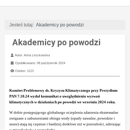
Jesteś tutaj:
Akademicy po powodzi
Akademicy po powodzi
Szczegóły
Autor:
Anna Leszkowska
Opublikowano: 08 październik 2024
Odsłon: 1123
Komitet Problemowy ds. Kryzysu Klimatycznego przy Prezydium
PAN 7.10.24 wydał komunikat o uwzględnieniu wyzwań
klimatycznych w działaniach po powodzi we wrześniu 2024 roku.
W dobie postępującego globalnego ocieplenia zdarzenia ekstremalne
związane z zaburzeniami obiegu wody (opady nawalne, powodzie i
susze) stają się częstsze i bardziej dotkliwe niż w przeszłości, uderzając
w mieszkańców i gospodarkę.