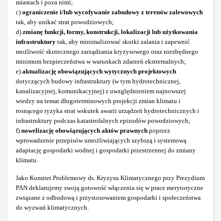
miastach i poza nimi;
c)
ograniczenie i/lub wycofywanie zabudowy z terenów zalewowych
tak, aby unikać strat powodziowych;
d)
zmianę funkcji, formy, konstrukcji, lokalizacji lub użytkowania
infrastruktury
tak, aby minimalizować skutki zalania i zapewnić
możliwość skutecznego zarządzania kryzysowego oraz niezbędnego
minimum bezpieczeństwa w warunkach zdarzeń ekstremalnych;
e)
aktualizację obowiązujących wytycznych projektowych
dotyczących budowy infrastruktury (w tym hydrotechnicznej,
kanalizacyjnej, komunikacyjnej) z uwzględnieniem najnowszej
wiedzy na temat długoterminowych projekcji zmian klimatu i
rosnącego ryzyka strat wskutek awarii urządzeń hydrotechnicznych i
infrastruktury podczas katastrofalnych epizodów powodziowych;
f)
nowelizację obowiązujących aktów prawnych
poprzez
wprowadzenie przepisów umożliwiających szybszą i systemową
adaptację gospodarki wodnej i gospodarki przestrzennej do zmiany
klimatu.
Jako Komitet Problemowy ds. Kryzysu Klimatycznego przy Prezydium
PAN deklarujemy swoją gotowość włączenia się w prace merytoryczne
związane z odbudową i przystosowaniem gospodarki i społeczeństwa
do wyzwań klimatycznych.