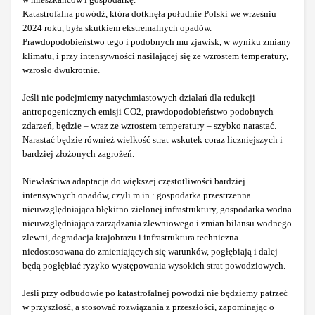
Katastrofalna powódź, która dotknęła południe Polski we wrześniu
2024 roku, była skutkiem ekstremalnych opadów.
Prawdopodobieństwo tego i podobnych mu zjawisk, w wyniku zmiany
klimatu, i przy intensywności nasilającej się ze wzrostem temperatury,
wzrosło dwukrotnie.
Jeśli nie podejmiemy natychmiastowych działań dla redukcji
antropogenicznych emisji CO2, prawdopodobieństwo podobnych
zdarzeń, będzie – wraz ze wzrostem temperatury – szybko narastać.
Narastać będzie również wielkość strat wskutek coraz liczniejszych i
bardziej złożonych zagrożeń.
Niewłaściwa adaptacja do większej częstotliwości bardziej
intensywnych opadów, czyli m.in.: gospodarka przestrzenna
nieuwzględniająca błękitno-zielonej infrastruktury, gospodarka wodna
nieuwzględniająca zarządzania zlewniowego i zmian bilansu wodnego
zlewni, degradacja krajobrazu i infrastruktura techniczna
niedostosowana do zmieniających się warunków, pogłębiają i dalej
będą pogłębiać ryzyko występowania wysokich strat powodziowych.
Jeśli przy odbudowie po katastrofalnej powodzi nie będziemy patrzeć
w przyszłość, a stosować rozwiązania z przeszłości, zapominając o