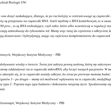
Wydział Biologii UW:
a ona dosyć zaskakująca, dlatego, że po raz kolejny w centrum uwagi są cząstecz
geny są przepisane na cząsteczki RNA. Jeżeli myślimy o RNA komórkowym, to w zasa
0 proc., to są RNA niekodujące, czyli takie, które albo uczestniczą w regulacji s
rczają aminokwasy do rybosomów itd. Mamy więc tutaj do czynienia z odkryciem, kt
 dostarczone i hybrydyzują, stając się częściowo komplementarne do cząsteczek m
trznych, Wojskowy Instytut Medyczny – PIB:
zdobywanie wiedzy o świecie. Świat jest zakryty pewną zasłoną, którą my sukcesywn
emy oddziaływać na te cząsteczki mikroRNA, aby leczyć naszych pacjentów. W medyc
iwie zdarzyło się, że te cząsteczki zostały odkryte, bo teraz po pierwsze możemy b
 organów. I – po drugie – mamy też możliwość wpływania na te cząsteczki, modyfi
y typu C. Poprzez tego typu badania i dokonania ratujemy życie. Spodziewamy się,
ami.
lizoterapii, Wojskowy Instytut Medyczny – PIB: