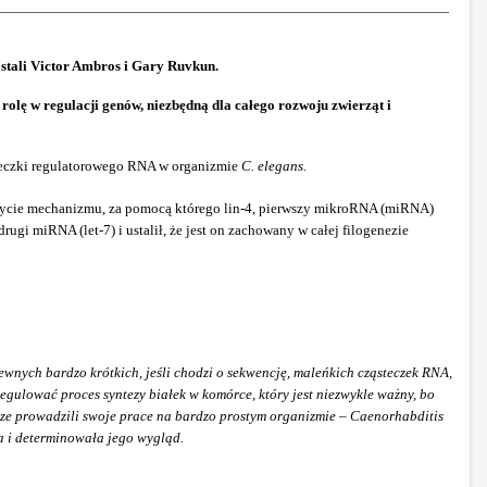
stali Victor Ambros i Gary Ruvkun.
lę w regulacji genów, niezbędną dla całego rozwoju zwierząt i
steczki regulatorowego RNA w organizmie
C. elegans.
krycie mechanizmu, za pomocą którego lin-4, pierwszy mikroRNA (miRNA)
gi miRNA (let-7) i ustalił, że jest on zachowany w całej filogenezie
pewnych bardzo krótkich, jeśli chodzi o sekwencję, maleńkich cząsteczek RNA,
regulować proces syntezy białek w komórce, który jest niezwykle ważny, bo
acze prowadzili swoje prace na bardzo prostym organizmie – Caenorhabditis
ia i determinowała jego wygląd.