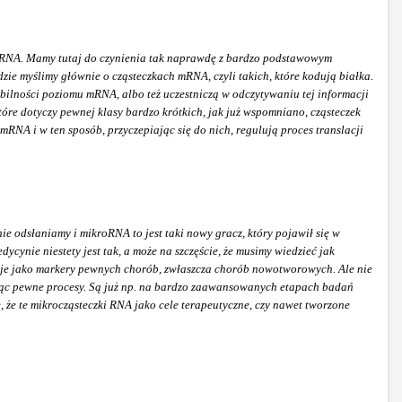
ki RNA. Mamy tutaj do czynienia tak naprawdę z bardzo podstawowym
dzie myślimy głównie o cząsteczkach mRNA, czyli takich, które kodują białka.
tabilności poziomu mRNA, albo też uczestniczą w odczytywaniu tej informacji
óre dotyczy pewnej klasy bardzo krótkich, jak już wspomniano, cząsteczek
RNA i w ten sposób, przyczepiając się do nich, regulują proces translacji
ie odsłaniamy i mikroRNA to jest taki nowy gracz, który pojawił się w
ynie niestety jest tak, a może na szczęście, że musimy wiedzieć jak
adać je jako markery pewnych chorób, zwłaszcza chorób nowotworowych. Ale nie
kując pewne procesy. Są już np. na bardzo zaawansowanych etapach badań
 że te mikrocząsteczki RNA jako cele terapeutyczne, czy nawet tworzone