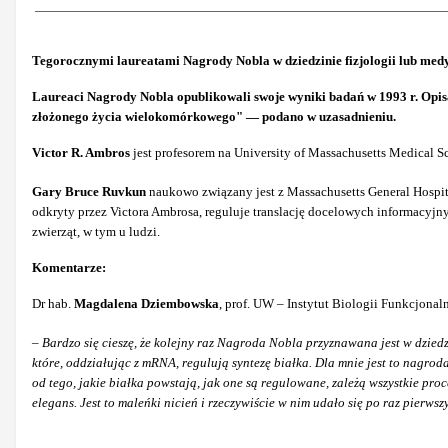
Tegorocznymi laureatami Nagrody Nobla w dziedzinie fizjologii lub medy
Laureaci Nagrody Nobla opublikowali swoje wyniki badań w 1993 r. Opisa
złożonego życia wielokomórkowego" — podano w uzasadnieniu.
Victor R. Ambros
jest profesorem na University of Massachusetts Medical 
Gary Bruce Ruvkun
naukowo związany jest z Massachusetts General Hospit
odkryty przez Victora Ambrosa, reguluje translację docelowych informacyjny
zwierząt, w tym u ludzi.
Komentarze:
Dr hab.
Magdalena Dziembowska
, prof. UW – Instytut Biologii Funkcjonal
–
Bardzo się cieszę, że kolejny raz Nagroda Nobla przyznawana jest w dziedz
które, oddziałując z mRNA, regulują syntezę białka. Dla mnie jest to nagrod
od tego, jakie białka powstają, jak one są regulowane, zależą wszystkie p
elegans. Jest to maleńki nicień i rzeczywiście w nim udało się po raz pierw