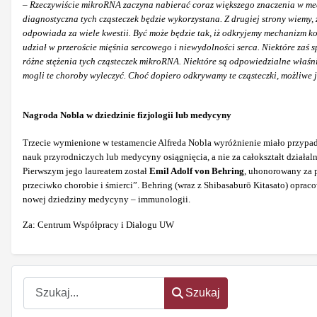
–
Rzeczywiście mikroRNA zaczyna nabierać coraz większego znaczenia w medy
diagnostyczna tych cząsteczek będzie wykorzystana. Z drugiej strony wiem
odpowiada za wiele kwestii. Być może będzie tak, iż odkryjemy mechanizm ko
udział w przeroście mięśnia sercowego i niewydolności serca. Niektóre za
różne stężenia tych cząsteczek mikroRNA. Niektóre są odpowiedzialne właśni
mogli te choroby wyleczyć. Choć dopiero odkrywamy te cząsteczki, możliwe j
Nagroda Nobla w dziedzinie fizjologii lub medycyny
Trzecie wymienione w testamencie Alfreda Nobla wyróżnienie miało przypada
nauk przyrodniczych lub medycyny osiągnięcia, a nie za całokształt działal
Pierwszym jego laureatem został
Emil Adolf von Behring
, uhonorowany za 
przeciwko chorobie i śmierci”. Behring (wraz z Shibasaburō Kitasato) opra
nowej dziedziny medycyny – immunologii.
Za: Centrum Współpracy i Dialogu UW
Szukaj
Szukaj