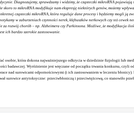
cynie. Diagnozujemy, sprawdzamy i widzimy, że cząsteczki mikroRNA pojawiają si
y, że skoro to mikroRNA modyfikuje nam ekspresję niektórych genów, możemy wpływ
nkretnej cząsteczki mikroRNA, która reguluje dane procesy i będziemy mogli ją zwi
ś spotykamy w zaburzeniach czynności nerek, kłębuszków nerkowych czy też cewe
e za rozwój chorób – np. Alzheimera czy Parkinsona. Możliwe, że modyfikacja iloś
est ich bardzo szerokie zastosowanie.
ć osobie, która dokona najważniejszego odkrycia w dziedzinie fizjologii lub med
ności badawczej. Wyróżnienie jest wręczane od początku trwania konkursu, czyli o
prace nad surowicami odpornościowymi (i ich zastosowaniem w leczeniu błonicy). 
cował surowice antytoksyczne: przeciwbłoniczą i przeciwtężcową, co stanowiło prz