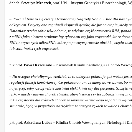
dr hab.
Seweryn Mroczek
, prof. UW – Instytut Genetyki i Biotechnologii, 
–
Również bardzo się cieszę z tegorocznej Nagrody Nobla. Choć dla nas był
odkryciem. Dotyczy ono regulacji ekspresji genów, ale już na etapie, kiedy 
Natomiast trzeba sobie uświadomić, że większa część cząsteczek RNA, ponad 9
z mRNA jako element strukturalny rybosomu czy jako cząsteczki, które dosta
RNA, nazywanych mikroRNA, które po pewnym procesie obróbki, cięcia zostają
lub stabilności tych cząsteczek.
płk prof.
Paweł Krzesiński
– Kierownik Kliniki Kardiologii
i Chorób Wewnę
–
Na wstępie chciałbym powiedzieć, że to odkrycie pokazuje, jak ważne jest 
regulacji funkcji komórkowej. Co pokazało nam, że mamy nowe szanse, bo moż
najwięcej, żeby rzeczywiście zaistniał efekt kliniczny dla pacjenta. Szczęśl
tylko – między innymi chorób strukturalnych serca czy też zaburzeń innych
takie cząsteczki dla różnych chorób w zakresie wirusowego zapalenia wątrob
sztucznie, będą w przyszłości narzędziem w naszych rękach w walce z chorob
płk prof.
Arkadiusz Lubas
– Klinika Chorób Wewnętrznych, Nefrologii i Dia