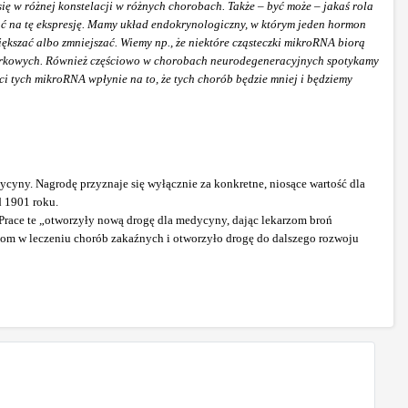
ę w różnej konstelacji w różnych chorobach. Także – być może – jakaś rola
ać na tę ekspresję. Mamy układ endokrynologiczny, w którym jeden hormon
ększać albo zmniejszać. Wiemy np., że niektóre cząsteczki mikroRNA biorą
k nerkowych. Również częściowo w chorobach neurodegeneracyjnych spotykamy
ci tych mikroRNA wpłynie na to, że tych chorób będzie mniej i będziemy
ycyny. Nagrodę przyznaje się wyłącznie za konkretne, niosące wartość dla
d 1901 roku.
Prace te „otworzyły nową drogę dla medycyny, dając lekarzom broń
ełom w leczeniu chorób zakaźnych i otworzyło drogę do dalszego rozwoju