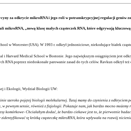
cyny za odkrycie mikroRNA i jego roli w potranskrypcyjnej regulacji genów zo
li mikroRNA, „nową klasę małych cząsteczek RNA, które odgrywają kluczową ro
School w Worcester (USA). W 1993 r. odkrył jednoniciowe, niekodujące białek czą
al i Harvard Medical School w Bostonie. Jego największym osiągnięciem jest od
ch RNA poprzez niedoskonałe parowanie zasad do tych celów. Ravkun odkrył też dru
nej i Ekologii, Wydział Biologii UW:
inie szeroko pojętej biologii molekularnej. Tutaj mamy do czynienia z odkryciem 
a, w pewnym sensie, również z fizjologii. Pokazuje nam, jak bardzo mocno możemy 
rocesy komórkowe- Chciałabym dodać, że bardzo ciekawe jest to, że pierwotnie bad
szy zidentyfikować tę krótką cząsteczkę mikroRNA, która wpływała na rozwój nicien