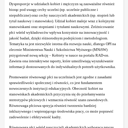
Dysproporcje w udziałach kobiet i mężczyzn są zauważalne również
biorąc pod uwagę cechy uczelni (np. uczelnie publiczne i
niepubliczne) oraz cechy nauczycieli akademickich (np. stopień lub
tytuł naukowy i stanowisko). Udział kobiet maleje wraz z kolejnymi
stanowiskami oraz stopniami i tytułami naukowymi. Zróżnicowanie
płci wśród wykładowców wpływa korzystnie na innowacyjność i
jakość badań, dzięki różnorodnym podejściom i metodologiom.
Tematyka ta jest niezwykle istotna dla rozwoju nauki, dlatego OPI na
zlecenie Ministerstwa Nauki i Szkolnictwa Wyższego (MNiSW)
przygotował nową sekcję – Kobiety w nauce na portalu RAD-on.
Zawiera ona interaktywne raporty, które umożliwiają wyszukiwanie
informacji dostosowanych do indywidualnych potrzeb użytkownika.
Promowanie równowagi płci na uczelniach jest zgodne z zasadami
sprawiedliwości społecznej i równości, co jest fundamentem
nowoczesnych instytucji edukacyjnych. Obecność kobiet na
stanowiskach akademickich przyczynia się do przełamywania
stereotypów płciowych i wzmacnia równość szans zawodowych.
Równowaga płciowa sprzyja również tworzeniu bardziej
inkluzywnego i wspierającego środowiska pracy, co może poprawić
zadowolenie i efektywność kadry.
Równowaga płci wśród nauczycieli akademickich wzbogaca proces