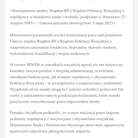
• Porozumienie między Rządem RP a Rządem Federacji Rosyjskiej o
współpracy w dziedzinie nauki i techniki, podpisane w Warszawie 25
sierpnia 1993 r. – Umowa przestała obowiązywać 3 maja 2023 r.
Ministerstwo pozostawiło też bez kontynuacji prace nad projektem
Umowy między Rządem RP a Rządem Federacji Rosyjskiej o
wzajemnym uznawaniu świadectw, dyplomów, okresów studiów,
wykształcenia, kwalifikacji i stopni naukowych.
W ocenie MNiSW w warunkach rosyjskiej agresji nie ma miejsca na
kontakty instytucjonalne z rosyjską administracją, uczelniami,
ośrodkami badawczymi, jak również współpracę z obywatelami
Federacji Rosyjskiej – w szczególności z naukowcami i studentami.
Wyjątkiem od tej zasady mogą być jedynie uchodźcy polityczni lub
osoby z udokumentowanym polskim pochodzeniem, które zostały
pozytywnie zweryfikowane przez odpowiednie służby.
Ponadto chciałbym podkreślić, że w razie realizacji przez krajowe
podmioty współpracy z instytucjami i obywatelami rosyjskimi,
Ministerstwo Nauki i Szkolnictwa Wyższego może mieć ograniczone
możliwości udzielenia jakiegokolwiek wsparcia.