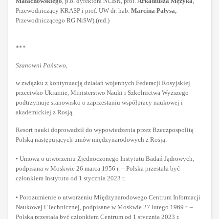
Małachowskiego
, p.o. dyrektora NCBR, prof.
Arkadiusza Mężyka
,
Przewodniczący KRASP i prof. UW dr. hab.
Marcina Pałysa,
Przewodniczącego RG NiSW).(red.)
***
Szanowni Państwo,
w związku z kontynuacją działań wojennych Federacji Rosyjskiej
przeciwko Ukrainie, Ministerstwo Nauki i Szkolnictwa Wyższego
podtrzymuje stanowisko o zaprzestaniu współpracy naukowej i
akademickiej z Rosją.
Resort nauki doprowadził do wypowiedzenia przez Rzeczpospolitą
Polską następujących umów międzynarodowych z Rosją:
• Umowa o utworzeniu Zjednoczonego Instytutu Badań Jądrowych,
podpisana w Moskwie 26 marca 1956 r. – Polska przestała być
członkiem Instytutu od 1 stycznia 2023 r.
• Porozumienie o utworzeniu Międzynarodowego Centrum Informacji
Naukowej i Technicznej, podpisane w Moskwie 27 lutego 1969 r. –
Polska przestała być członkiem Centrum od 1 stycznia 2023 r.