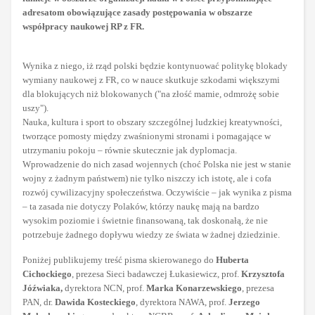
adresatom obowiązujące zasady postępowania w obszarze
współpracy naukowej RP z FR.
Wynika z niego, iż rząd polski będzie kontynuować politykę blokady
wymiany naukowej z FR, co w nauce skutkuje szkodami większymi
dla blokujących niż blokowanych ("na złość mamie, odmrożę sobie
uszy").
Nauka, kultura i sport to obszary szczególnej ludzkiej kreatywności,
tworzące pomosty między zwaśnionymi stronami i pomagające w
utrzymaniu pokoju – równie skutecznie jak dyplomacja.
Wprowadzenie do nich zasad wojennych (choć Polska nie jest w stanie
wojny z żadnym państwem) nie tylko niszczy ich istotę, ale i cofa
rozwój cywilizacyjny społeczeństwa. Oczywiście – jak wynika z pisma
– ta zasada nie dotyczy Polaków, którzy naukę mają na bardzo
wysokim poziomie i świetnie finansowaną, tak doskonałą, że nie
potrzebuje żadnego dopływu wiedzy ze świata w żadnej dziedzinie.
Poniżej publikujemy treść pisma skierowanego do
Huberta
Cichockiego
, prezesa Sieci badawczej Łukasiewicz, prof.
Krzysztofa
Jóźwiaka,
dyrektora NCN, prof.
Marka Konarzewskiego
, prezesa
PAN, dr.
Dawida Kosteckiego
, dyrektora NAWA, prof.
Jerzego