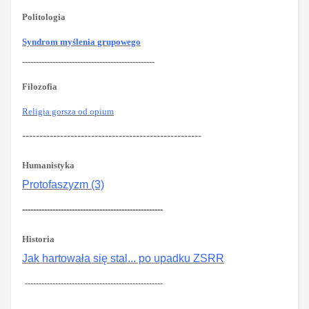
Politologia
Syndrom myślenia grupowego
------------------------------------------------
Filozofia
Religia gorsza od opium
----------------------------------------------------
Humanistyka
Protofaszyzm (3)
---------------------------------------------------
Historia
Jak hartowała się stal... po upadku ZSRR
--------------------------------------------------