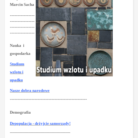
Marcin Sacha
----------------
----------------
----------------
----------------
Nauka
i
gospodarka
Studium
wzlotu i
upadku
Nasze dobra narodowe
--------------------------------------------------
Demografia
Depopulacja - drżyjcie samorządy!
-------------------------------------------------