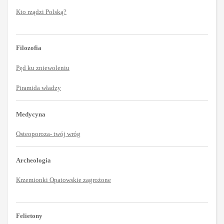
Kto rządzi Polską?
Filozofia
Pęd ku zniewoleniu
Piramida władzy
Medycyna
Osteoporoza- twój wróg
Archeologia
Krzemionki Opatowskie zagrożone
Felietony