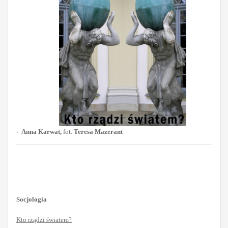
-
Anna Karwat,
fot.
Teresa Mazerant
Socjologia
Kto rządzi światem?