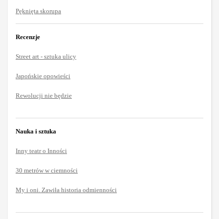
Pęknięta skorupa
Recenzje
Street art - sztuka ulicy
Japońskie opowieści
Rewolucji nie będzie
Nauka i sztuka
Inny teatr o Inności
30 metrów w ciemności
My i oni. Zawiła historia odmienności