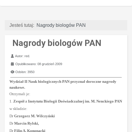
Jesteś tutaj:
Nagrody biologów PAN
Nagrody biologów PAN
Szczegóły
Autor:
red.
Opublikowano: 08 grudzień 2009
Odsłon: 3950
Wydział II Nauk biologicznych PAN
przyznał doroczne nagrody
naukowe.
Otrzymali je:
1.
Zespół z Instytutu Biologii Doświadczalnej im. M. Nenckiego PAN
w składzie:
Dr
Grzegorz M. Wilczyński
Dr
Marcin Rylski,
Dr
Filip A. Konopacki