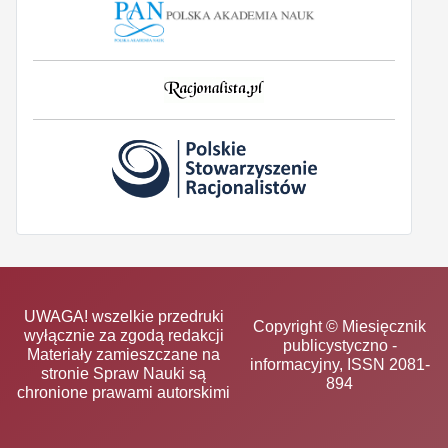
UWAGA! wszelkie przedruki
Copyright © Miesięcznik
wyłącznie za zgodą redakcji
publicystyczno -
Materiały zamieszczane na
informacyjny, ISSN 2081-
stronie Spraw Nauki są
894
chronione prawami autorskimi