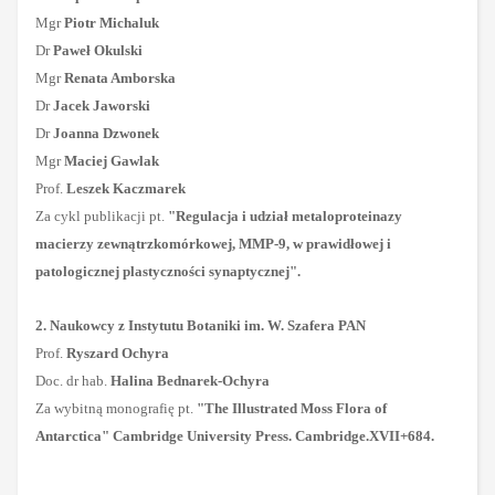
Mgr
Piotr Michaluk
Dr
Paweł Okulski
Mgr
Renata Amborska
Dr
Jacek Jaworski
Dr
Joanna Dzwonek
Mgr
Maciej Gawlak
Prof.
Leszek Kaczmarek
Za cykl publikacji pt.
"Regulacja i udział metaloproteinazy
macierzy zewnątrzkomórkowej, MMP-9, w prawidłowej i
patologicznej plastyczności synaptycznej".
2. Naukowcy z Instytutu Botaniki im. W. Szafera PAN
Prof.
Ryszard Ochyra
Doc. dr hab.
Halina Bednarek-Ochyra
Za wybitną monografię pt.
"The Illustrated Moss Flora of
Antarctica" Cambridge University Press. Cambridge.XVII+684.