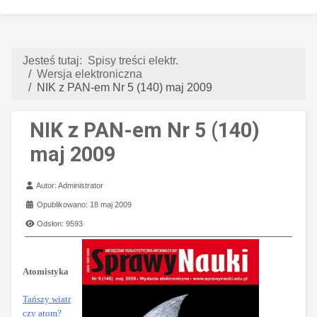
Jesteś tutaj:
Spisy treści elektr.
Wersja elektroniczna
NIK z PAN-em Nr 5 (140) maj 2009
NIK z PAN-em Nr 5 (140)
maj 2009
Szczegóły
Autor:
Administrator
Opublikowano: 18 maj 2009
Odsłon: 9593
Atomistyka
Tańszy wiatr
czy atom?