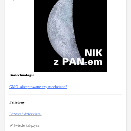
Biotechnologia
GMO -akceptowane czy niechciane?
Felietony
Pozostać dzieckiem
W świetle księżyca