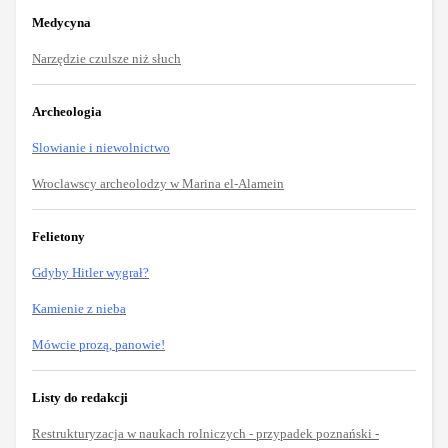
Medycyna
Narzędzie czulsze niż słuch
Archeologia
Slowianie i niewolnictwo
Wroclawscy archeolodzy w Marina el-Alamein
Felietony
Gdyby Hitler wygrał?
Kamienie z nieba
Mówcie prozą, panowie!
Listy do redakcji
Restrukturyzacja w naukach rolniczych - przypadek poznański -