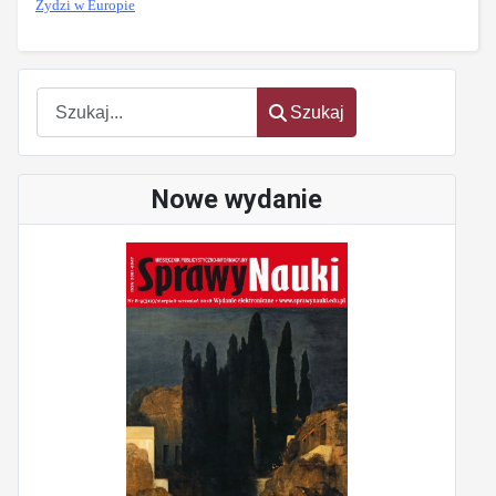
Żydzi w Europie
oem
software
Szukaj
Szukaj
Nowe wydanie