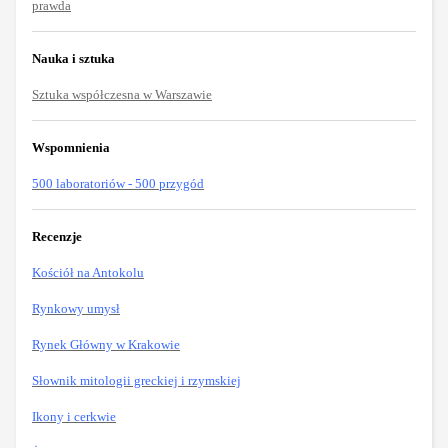
prawda
Nauka i sztuka
Sztuka współczesna w Warszawie
Wspomnienia
500 laboratoriów - 500 przygód
Recenzje
Kościół na Antokolu
Rynkowy umysł
Rynek Główny w Krakowie
Słownik mitologii greckiej i rzymskiej
Ikony i cerkwie