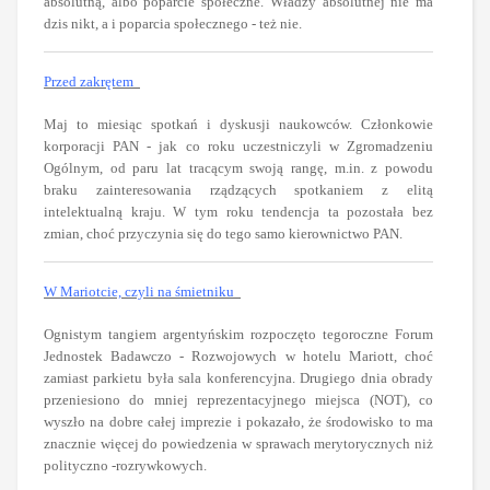
absolutną, albo poparcie społeczne. Władzy absolutnej nie ma
dzis nikt, a i poparcia społecznego - też nie.
Przed zakrętem
Maj to miesiąc spotkań i dyskusji naukowców. Członkowie
korporacji PAN - jak co roku uczestniczyli w Zgromadzeniu
Ogólnym, od paru lat tracącym swoją rangę, m.in. z powodu
braku zainteresowania rządzących spotkaniem z elitą
intelektualną kraju. W tym roku tendencja ta pozostała bez
zmian, choć przyczynia się do tego samo kierownictwo PAN.
W Mariotcie, czyli na śmietniku
Ognistym tangiem argentyńskim rozpoczęto tegoroczne Forum
Jednostek Badawczo - Rozwojowych w hotelu Mariott, choć
zamiast parkietu była sala konferencyjna. Drugiego dnia obrady
przeniesiono do mniej reprezentacyjnego miejsca (NOT), co
wyszło na dobre całej imprezie i pokazało, że środowisko to ma
znacznie więcej do powiedzenia w sprawach merytorycznych niż
polityczno -rozrywkowych.