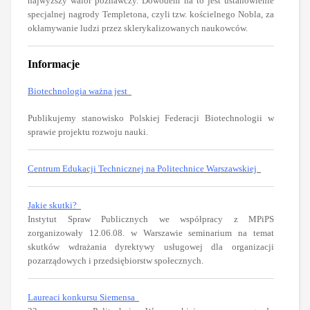
najwyższy walor poznawczy. Dowodem na to jest ustanowienie
specjalnej nagrody Templetona, czyli tzw. kościelnego Nobla, za
okłamywanie ludzi przez sklerykalizowanych naukowców.
Informacje
Biotechnologia ważna jest
Publikujemy stanowisko Polskiej Federacji Biotechnologii w
sprawie projektu rozwoju nauki.
Centrum Edukacji Technicznej na Politechnice Warszawskiej
Jakie skutki?
Instytut Spraw Publicznych we współpracy z MPiPS
zorganizowały 12.06.08. w Warszawie seminarium na temat
skutków wdrażania dyrektywy usługowej dla organizacji
pozarządowych i przedsiębiorstw społecznych.
Laureaci konkursu Siemensa