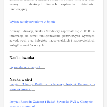
ustawy o niektórych formach wspierania działalności
innowacyjnej.
Wyższe szkoły zawodowe w Sejmie
Komisja Edukacji, Nauki i Młodzieży zapoznała się 29.05.08. z
informacją na temat funkcjonowania państwowych wyższych
zawodowych oraz kolegiów nauczycielskich i nauczycielskich
kolegiów języków obcych.
Nauka i sztuka
Piękno do mnie przyszło…
Nauka w sieci
Instytut Ochrony Roślin – Państwowy Instytut Badawczy -
www.ior.poznan.pl
Instytut Rozrodu Zwierząt i Badań Żywności PAN w Olsztynie -
www.pan.olsztyn.pl