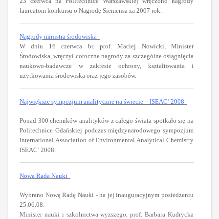
23 czerwca na Politechnice Warszawskiej wręczono nagrody
laureatom konkursu o Nagrodę Siemensa za 2007 rok.
Nagrody ministra środowiska
W dniu 16 czerwca br. prof. Maciej Nowicki, Minister
Środowiska, wręczył coroczne nagrody za szczególne osiągnięcia
naukowo-badawcze w zakresie ochrony, kształtowania i
użytkowania środowiska oraz jego zasobów.
Największe sympozjum analityczne na świecie – ISEAC’ 2008
Ponad 300 chemików analityków z całego świata spotkało się na
Politechnice Gdańskiej podczas międzynarodowego sympozjum
International Association of Environmental Analytical Chemistry
ISEAC’ 2008.
Nowa Rada Nauki
Wybrano Nową Radę Nauki - na jej inauguracyjnym posiedzeniu
25.06.08.
Minister nauki i szkolnictwa wyższego, prof. Barbara Kudrycka