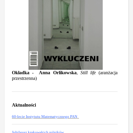
Okładka - Anna Orlikowska
,
Still life
(aranżacja
przestrzenna)
Aktualności
60-lecie Instytutu Matematycznego PAN
Jubileusz krakowskich rolników