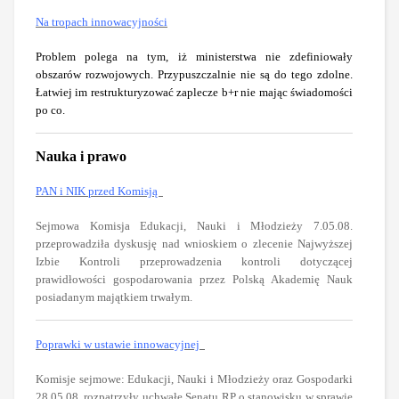
Na tropach innowacyjności
Problem polega na tym, iż ministerstwa nie zdefiniowały
obszarów rozwojowych. Przypuszczalnie nie są do tego zdolne.
Łatwiej im restrukturyzować zaplecze b+r nie mając świadomości
po co.
Nauka i prawo
PAN i NIK przed Komisją
Sejmowa Komisja Edukacji, Nauki i Młodzieży 7.05.08.
przeprowadziła dyskusję nad wnioskiem o zlecenie Najwyższej
Izbie Kontroli przeprowadzenia kontroli dotyczącej
prawidłowości gospodarowania przez Polską Akademię Nauk
posiadanym majątkiem trwałym.
Poprawki w ustawie innowacyjnej
Komisje sejmowe: Edukacji, Nauki i Młodzieży oraz Gospodarki
28.05.08. rozpatrzyły uchwałę Senatu RP o stanowisku w sprawie